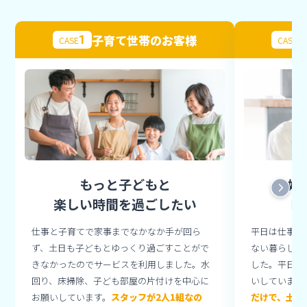
子育て世帯のお客様
1
2
CASE
CASE
もっと子どもと
夫婦
楽しい時間を過ごしたい
時
仕事と子育てで家事までなかなか手が回ら
平日は仕事、
ず、土日も子どもとゆっくり過ごすことがで
ない暮らしを
きなかったのでサービスを利用しました。水
した。平日の
回り、床掃除、子ども部屋の片付けを中心に
いしています
お願いしています。
スタッフが2人1組なの
だけで、土日