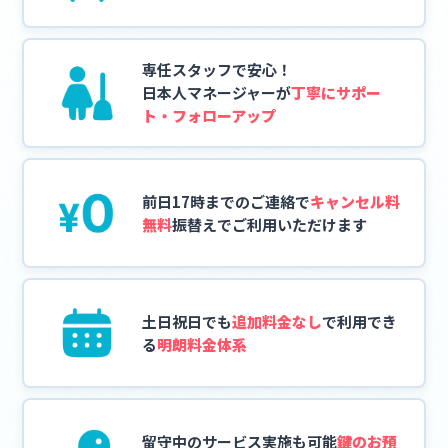
専任スタッフで安心！
日本人マネージャーが
丁寧にサポー
ト・フォローアップ
前日17時までのご連絡で
キャンセル料
無料
振替えでご利用いただけます
土日祝日でも
追加料金なし
で
利用でき
る
明朗料金体系
留守中のサービス実施も可能
鍵のお預