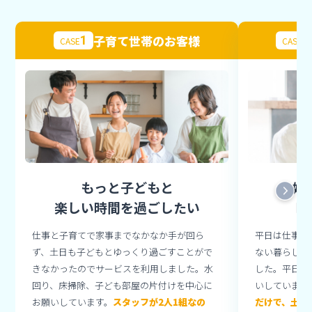
子育て世帯のお客様
1
2
CASE
CASE
もっと子どもと
夫婦
楽しい時間を過ごしたい
時
仕事と子育てで家事までなかなか手が回ら
平日は仕事、
ず、土日も子どもとゆっくり過ごすことがで
ない暮らしを
きなかったのでサービスを利用しました。水
した。平日の
回り、床掃除、子ども部屋の片付けを中心に
いしています
お願いしています。
スタッフが2人1組なの
だけで、土日