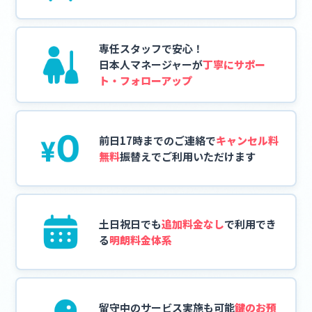
専任スタッフで安心！
日本人マネージャーが
丁寧にサポー
ト・フォローアップ
前日17時までのご連絡で
キャンセル料
無料
振替えでご利用いただけます
土日祝日でも
追加料金なし
で
利用でき
る
明朗料金体系
留守中のサービス実施も可能
鍵のお預