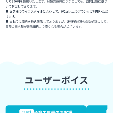
たり990円を頂戴いたします。月額交通費につきましても、訪問回数に基づ
いて算出しております。
お客様のライフスタイルに合わせて、週2回以上のプランもご利用いただ
けます。
当社では価格を税込表示しておりますが、消費税計算の端数処理により、
実際の請求額が表示価格より安くなる場合がございます。
子育て世帯のお客様
1
CASE
CA