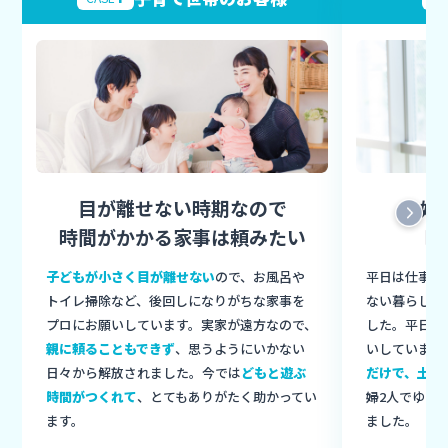
目が離せない時期なので
夫婦
時間がかかる家事は頼みたい
時
子どもが小さく目が離せない
ので、お風呂や
平日は仕事、
トイレ掃除など、後回しになりがちな家事を
ない暮らしを
プロにお願いしています。実家が遠方なので、
した。平日の
親に頼ることもできず
、思うようにいかない
いしています
日々から解放されました。今では
どもと遊ぶ
だけで、土日
時間がつくれて
、とてもありがたく助かってい
婦2人でゆっ
ます。
ました。