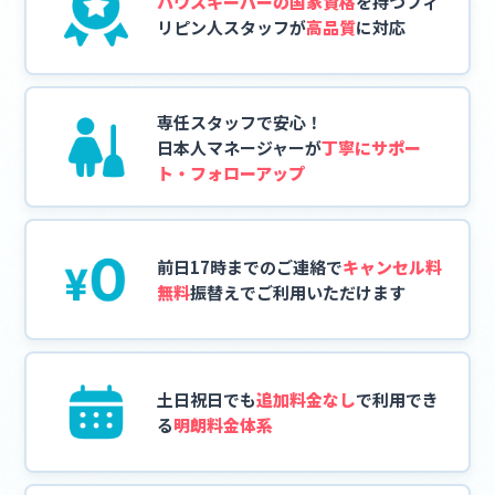
ハウスキーパーの国家資格
を持つフィ
リピン人スタッフが
高品質
に対応
専任スタッフで安心！
日本人マネージャーが
丁寧にサポー
ト・フォローアップ
前日17時までのご連絡で
キャンセル料
無料
振替えでご利用いただけます
土日祝日でも
追加料金なし
で
利用でき
る
明朗料金体系