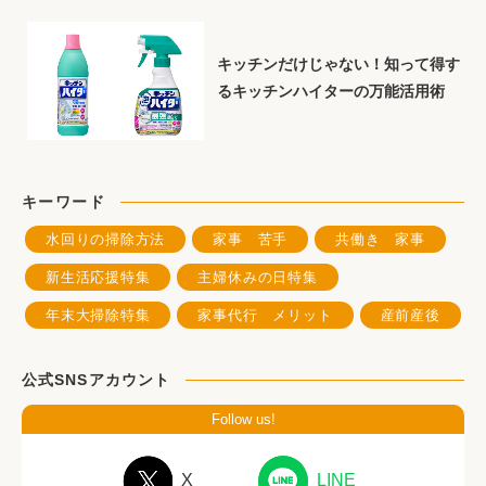
キッチンだけじゃない！知って得す
るキッチンハイターの万能活用術
キーワード
水回りの掃除方法
家事 苦手
共働き 家事
新生活応援特集
主婦休みの日特集
年末大掃除特集
家事代行 メリット
産前産後
公式SNSアカウント
Follow us!
X
LINE