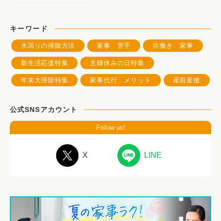
キーワード
水回りの掃除方法
家事 苦手
共働き 家事
新生活応援特集
主婦休みの日特集
年末大掃除特集
家事代行 メリット
産前産後
公式SNSアカウント
Follow us!
X
LINE